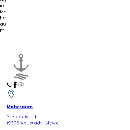
im
Me
hrr
au
m
Mehrraum
Brauereistr. 1
19306 Neustadt-Glewe