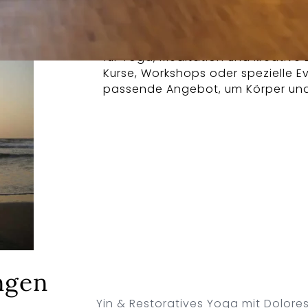
Hier finden Sie alle aktuellen Te
für Yoga, Meditation und kreative
Kurse, Workshops oder spezielle Ev
passende Angebot, um Körper und G
ngen
Yin & Restoratives Yoga mit Dolore