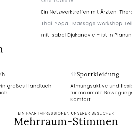
One Table IV
Ein Netzwerktreffen mit Ärzten, The
Thai-Yoga- Massage Workshop Teil
mit Isabel Djukanovic – ist in Planu
n
ch
Sportkleidung
ein großes Handtuch
Atmungsaktive und flexi
uch.
für maximale Bewegungs
Komfort.
EIN PAAR IMPRESSIONEN UNSERER BESUCHER
Mehrraum-Stimmen